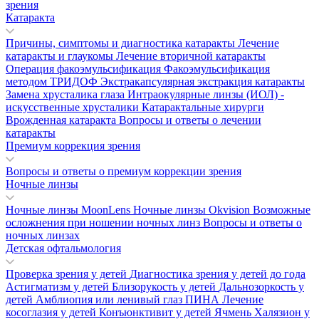
зрения
Катаракта
Причины, симптомы и диагностика катаракты
Лечение
катаракты и глаукомы
Лечение вторичной катаракты
Операция факоэмульсификация
Факоэмульсификация
методом ТРИДОФ
Экстракапсулярная экстракция катаракты
Замена хрусталика глаза
Интраокулярные линзы (ИОЛ) -
искусственные хрусталики
Катарактальные хирурги
Врожденная катаракта
Вопросы и ответы о лечении
катаракты
Премиум коррекция зрения
Вопросы и ответы о премиум коррекции зрения
Ночные линзы
Ночные линзы MoonLens
Ночные линзы Okvision
Возможные
осложнения при ношении ночных линз
Вопросы и ответы о
ночных линзах
Детская офтальмология
Проверка зрения у детей
Диагностика зрения у детей до года
Астигматизм у детей
Близорукость у детей
Дальнозоркость у
детей
Амблиопия или ленивый глаз
ПИНА
Лечение
косоглазия у детей
Конъюнктивит у детей
Ячмень
Халязион у