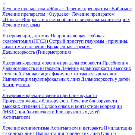
Лечение препаратом «Эйлеа»
Лечение препаратом «Вабисмо»
Лечение препаратом «Озурдекс»
Лечение препаратом
«Гемаза»
Вопросы и ответы об интравитреальных инъекциях
Лечение глаукомы
Лазерная иридэктомия
Непроникающая глубокая
склерэктомия (НГСЭ)
Острый приступ глаукомы - причины,
симптомы и лечение
Врожденная глаукома
Дальнозоркость (Гиперметропия)
Лазерная коррекция зрения при дальнозоркости
Пресбиопия
Дальнозоркость и катаракта
Лечение дальнозоркости высоких
степеней
Имплантация факичных интраокулярных линз
Имплантация мультифокальных линз
Дальнозоркость у детей
Близорукость
Лазерная коррекция зрения при близорукости
Прогрессирующая близорукость
Лечение близорукости
высоких степеней
Подбор очков и контактной коррекции
(МКЛ) при близорукости
Близорукость у детей
Астигматизм
Лечение астигматизма
Астигматизм и катаракта
Имплантация
факичных линз
Имплантация торических линз
Очки и