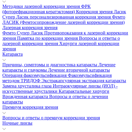
Методики лазерной коррекции зрения
ФРК
(фоторефракционная кератэктомия)
Коррекция зрения Ласик
Супер Ласик персонализированная коррекция зрения
Фемто
ЛАСИК (Фемтосопровождение лазерной коррекции зрения)
Лазерная коррекция зрения
Фемто Супер Ласик
Противопоказания к лазерной коррекции
зрения
Памятка по коррекции зрения
Вопросы и ответы о
лазерной коррекции зрения
Хирурги лазерной коррекции
зрения
Катаракта
Причины, симптомы и диагностика катаракты
Лечение
катаракты и глаукомы
Лечение вторичной катаракты
Операция факоэмульсификация
Факоэмульсификация
методом ТРИДОФ
Экстракапсулярная экстракция катаракты
Замена хрусталика глаза
Интраокулярные линзы (ИОЛ) -
искусственные хрусталики
Катарактальные хирурги
Врожденная катаракта
Вопросы и ответы о лечении
катаракты
Премиум коррекция зрения
Вопросы и ответы о премиум коррекции зрения
Ночные линзы