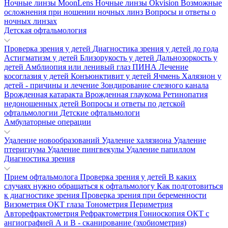
Ночные линзы MoonLens
Ночные линзы Okvision
Возможные
осложнения при ношении ночных линз
Вопросы и ответы о
ночных линзах
Детская офтальмология
Проверка зрения у детей
Диагностика зрения у детей до года
Астигматизм у детей
Близорукость у детей
Дальнозоркость у
детей
Амблиопия или ленивый глаз
ПИНА
Лечение
косоглазия у детей
Конъюнктивит у детей
Ячмень
Халязион у
детей - причины и лечение
Зондирование слезного канала
Врожденная катаракта
Врожденная глаукома
Ретинопатия
недоношенных детей
Вопросы и ответы по детской
офтальмологии
Детские офтальмологи
Амбулаторные операции
Удаление новообразований
Удаление халязиона
Удаление
птеригиума
Удаление пингвекулы
Удаление папиллом
Диагностика зрения
Прием офтальмолога
Проверка зрения у детей
В каких
случаях нужно обращаться к офтальмологу
Как подготовиться
к диагностике зрения
Проверка зрения при беременности
Визометрия
ОКТ глаза
Тонометрия
Периметрия
Авторефрактометрия
Рефрактометрия
Гониоскопия
ОКТ с
ангиографией
А и В - сканирование (эхобиометрия)