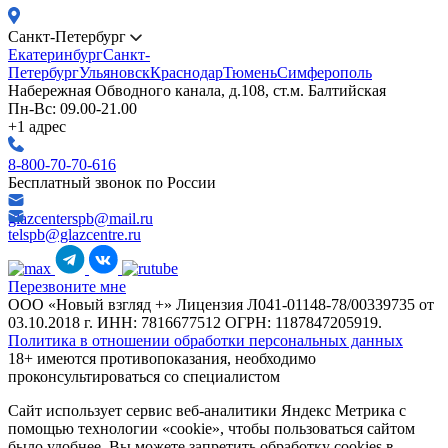
Санкт-Петербург
Екатеринбург
Санкт-
Петербург
Ульяновск
Краснодар
Тюмень
Симферополь
Набережная Обводного канала, д.108, ст.м. Балтийская
Пн-Вс: 09.00-21.00
+1 адрес
8-800-70-70-616
Бесплатный звонок по России
glazcenterspb@mail.ru
telspb@glazcentre.ru
Перезвоните мне
ООО «Новый взгляд +» Лицензия Л041-01148-78/00339735 от
03.10.2018 г. ИНН: 7816677512 ОГРН: 1187847205919.
Политика в отношении обработки персональных данных
18+ имеются противопоказания, необходимо
проконсультироваться со специалистом
Сайт использует сервис веб-аналитики Яндекс Метрика с
помощью технологии «cookie», чтобы пользоваться сайтом
было удобнее. Вы можете запретить обработку cookies в