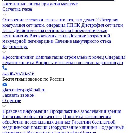
контактные линзы при астигматизме
Сетчатка глаза
Отслоение сетчатки глаза - что это, что делать?
Лазерная
коагуляция сетчатки, операция ППЛК
Дистрофия сетчатки
глаза
Диабетическая ретинопатия
Гипертоническая
ретинопатия
Витрэктомия глаза
Лечение возрастной
макулярной дегенерации
Лечение макулярного отека
Кератоконус
Кросслингкинг
Имплантация стромальных колец
Операция
кератопластика
Вопросы и ответы о лечении кератоконуса
8-800-70-70-616
Бесплатный звонок по России
glazcenterspb@mail.ru
Заказать звонок
О центре
Правовая информация
Профилактика заболеваний зрения
Политика в области качества
Политика в отношении
обработки персональных данных
Гарантии бесплатной
медицинской помощи
Оборудование клиники
Подарочный
сертификат
Вакансии в клинике «ГлазЦентр»