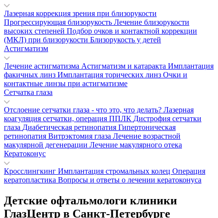
Лазерная коррекция зрения при близорукости
Прогрессирующая близорукость
Лечение близорукости
высоких степеней
Подбор очков и контактной коррекции
(МКЛ) при близорукости
Близорукость у детей
Астигматизм
Лечение астигматизма
Астигматизм и катаракта
Имплантация
факичных линз
Имплантация торических линз
Очки и
контактные линзы при астигматизме
Сетчатка глаза
Отслоение сетчатки глаза - что это, что делать?
Лазерная
коагуляция сетчатки, операция ППЛК
Дистрофия сетчатки
глаза
Диабетическая ретинопатия
Гипертоническая
ретинопатия
Витрэктомия глаза
Лечение возрастной
макулярной дегенерации
Лечение макулярного отека
Кератоконус
Кросслингкинг
Имплантация стромальных колец
Операция
кератопластика
Вопросы и ответы о лечении кератоконуса
Детские офтальмологи клиники
ГлазЦентр в Санкт-Петербурге