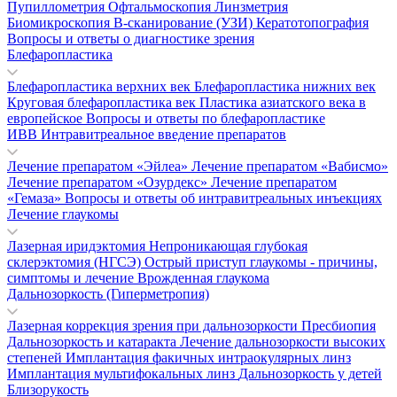
Пупиллометрия
Офтальмоскопия
Линзметрия
Биомикроскопия
В-сканирование (УЗИ)
Кератотопография
Вопросы и ответы о диагностике зрения
Блефаропластика
Блефаропластика верхних век
Блефаропластика нижних век
Круговая блефаропластика век
Пластика азиатского века в
европейское
Вопросы и ответы по блефаропластике
ИВВ Интравитреальное введение препаратов
Лечение препаратом «Эйлеа»
Лечение препаратом «Вабисмо»
Лечение препаратом «Озурдекс»
Лечение препаратом
«Гемаза»
Вопросы и ответы об интравитреальных инъекциях
Лечение глаукомы
Лазерная иридэктомия
Непроникающая глубокая
склерэктомия (НГСЭ)
Острый приступ глаукомы - причины,
симптомы и лечение
Врожденная глаукома
Дальнозоркость (Гиперметропия)
Лазерная коррекция зрения при дальнозоркости
Пресбиопия
Дальнозоркость и катаракта
Лечение дальнозоркости высоких
степеней
Имплантация факичных интраокулярных линз
Имплантация мультифокальных линз
Дальнозоркость у детей
Близорукость