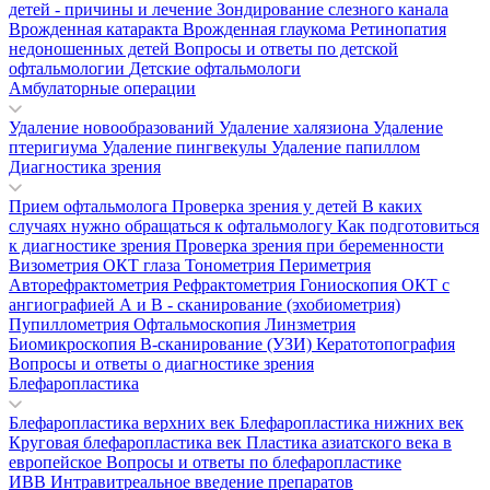
детей - причины и лечение
Зондирование слезного канала
Врожденная катаракта
Врожденная глаукома
Ретинопатия
недоношенных детей
Вопросы и ответы по детской
офтальмологии
Детские офтальмологи
Амбулаторные операции
Удаление новообразований
Удаление халязиона
Удаление
птеригиума
Удаление пингвекулы
Удаление папиллом
Диагностика зрения
Прием офтальмолога
Проверка зрения у детей
В каких
случаях нужно обращаться к офтальмологу
Как подготовиться
к диагностике зрения
Проверка зрения при беременности
Визометрия
ОКТ глаза
Тонометрия
Периметрия
Авторефрактометрия
Рефрактометрия
Гониоскопия
ОКТ с
ангиографией
А и В - сканирование (эхобиометрия)
Пупиллометрия
Офтальмоскопия
Линзметрия
Биомикроскопия
В-сканирование (УЗИ)
Кератотопография
Вопросы и ответы о диагностике зрения
Блефаропластика
Блефаропластика верхних век
Блефаропластика нижних век
Круговая блефаропластика век
Пластика азиатского века в
европейское
Вопросы и ответы по блефаропластике
ИВВ Интравитреальное введение препаратов