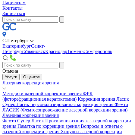
Пациентам
Контакты
Записаться
С-Петербург
Екатеринбург
Санкт-
Петербург
Ульяновск
Краснодар
Тюмень
Симферополь
Отмена
Услуги
О центре
Лазерная коррекция зрения
Методики лазерной коррекции зрения
ФРК
(фоторефракционная кератэктомия)
Коррекция зрения Ласик
Супер Ласик персонализированная коррекция зрения
Фемто
ЛАСИК (Фемтосопровождение лазерной коррекции зрения)
Лазерная коррекция зрения
Фемто Супер Ласик
Противопоказания к лазерной коррекции
зрения
Памятка по коррекции зрения
Вопросы и ответы о
лазерной коррекции зрения
Хирурги лазерной коррекции