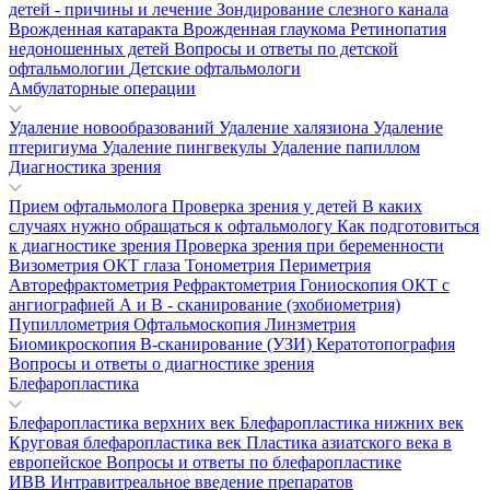
детей - причины и лечение
Зондирование слезного канала
Врожденная катаракта
Врожденная глаукома
Ретинопатия
недоношенных детей
Вопросы и ответы по детской
офтальмологии
Детские офтальмологи
Амбулаторные операции
Удаление новообразований
Удаление халязиона
Удаление
птеригиума
Удаление пингвекулы
Удаление папиллом
Диагностика зрения
Прием офтальмолога
Проверка зрения у детей
В каких
случаях нужно обращаться к офтальмологу
Как подготовиться
к диагностике зрения
Проверка зрения при беременности
Визометрия
ОКТ глаза
Тонометрия
Периметрия
Авторефрактометрия
Рефрактометрия
Гониоскопия
ОКТ с
ангиографией
А и В - сканирование (эхобиометрия)
Пупиллометрия
Офтальмоскопия
Линзметрия
Биомикроскопия
В-сканирование (УЗИ)
Кератотопография
Вопросы и ответы о диагностике зрения
Блефаропластика
Блефаропластика верхних век
Блефаропластика нижних век
Круговая блефаропластика век
Пластика азиатского века в
европейское
Вопросы и ответы по блефаропластике
ИВВ Интравитреальное введение препаратов