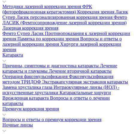
Методики лазерной коррекции зрения
ФРК
(фоторефракционная кератэктомия)
Коррекция зрения Ласик
Супер Ласик персонализированная коррекция зрения
Фемто
ЛАСИК (Фемтосопровождение лазерной коррекции зрения)
Лазерная коррекция зрения
Фемто Супер Ласик
Противопоказания к лазерной коррекции
зрения
Памятка по коррекции зрения
Вопросы и ответы о
лазерной коррекции зрения
Хирурги лазерной коррекции
зрения
Катаракта
Причины, симптомы и диагностика катаракты
Лечение
катаракты и глаукомы
Лечение вторичной катаракты
Операция факоэмульсификация
Факоэмульсификация
методом ТРИДОФ
Экстракапсулярная экстракция катаракты
Замена хрусталика глаза
Интраокулярные линзы (ИОЛ) -
искусственные хрусталики
Катарактальные хирурги
Врожденная катаракта
Вопросы и ответы о лечении
катаракты
Премиум коррекция зрения
Вопросы и ответы о премиум коррекции зрения
Ночные линзы