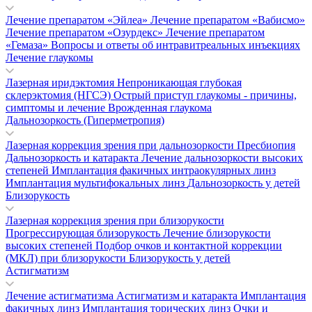
Лечение препаратом «Эйлеа»
Лечение препаратом «Вабисмо»
Лечение препаратом «Озурдекс»
Лечение препаратом
«Гемаза»
Вопросы и ответы об интравитреальных инъекциях
Лечение глаукомы
Лазерная иридэктомия
Непроникающая глубокая
склерэктомия (НГСЭ)
Острый приступ глаукомы - причины,
симптомы и лечение
Врожденная глаукома
Дальнозоркость (Гиперметропия)
Лазерная коррекция зрения при дальнозоркости
Пресбиопия
Дальнозоркость и катаракта
Лечение дальнозоркости высоких
степеней
Имплантация факичных интраокулярных линз
Имплантация мультифокальных линз
Дальнозоркость у детей
Близорукость
Лазерная коррекция зрения при близорукости
Прогрессирующая близорукость
Лечение близорукости
высоких степеней
Подбор очков и контактной коррекции
(МКЛ) при близорукости
Близорукость у детей
Астигматизм
Лечение астигматизма
Астигматизм и катаракта
Имплантация
факичных линз
Имплантация торических линз
Очки и