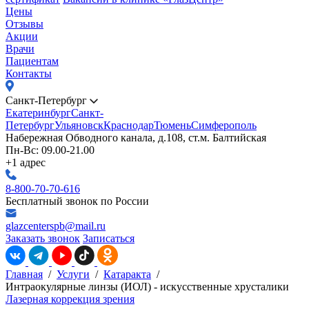
Цены
Отзывы
Акции
Врачи
Пациентам
Контакты
Санкт-Петербург
Екатеринбург
Санкт-
Петербург
Ульяновск
Краснодар
Тюмень
Симферополь
Набережная Обводного канала, д.108, ст.м. Балтийская
Пн-Вс: 09.00-21.00
+1 адрес
8-800-70-70-616
Бесплатный звонок по России
glazcenterspb@mail.ru
Заказать звонок
Записаться
Главная
/
Услуги
/
Катаракта
/
Интраокулярные линзы (ИОЛ) - искусственные хрусталики
Лазерная коррекция зрения