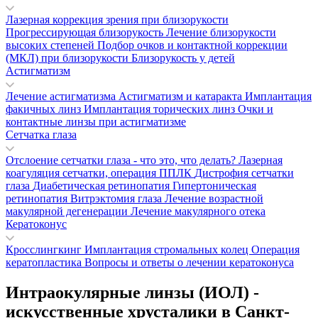
Лазерная коррекция зрения при близорукости
Прогрессирующая близорукость
Лечение близорукости
высоких степеней
Подбор очков и контактной коррекции
(МКЛ) при близорукости
Близорукость у детей
Астигматизм
Лечение астигматизма
Астигматизм и катаракта
Имплантация
факичных линз
Имплантация торических линз
Очки и
контактные линзы при астигматизме
Сетчатка глаза
Отслоение сетчатки глаза - что это, что делать?
Лазерная
коагуляция сетчатки, операция ППЛК
Дистрофия сетчатки
глаза
Диабетическая ретинопатия
Гипертоническая
ретинопатия
Витрэктомия глаза
Лечение возрастной
макулярной дегенерации
Лечение макулярного отека
Кератоконус
Кросслингкинг
Имплантация стромальных колец
Операция
кератопластика
Вопросы и ответы о лечении кератоконуса
Интраокулярные линзы (ИОЛ) -
искусственные хрусталики в Санкт-