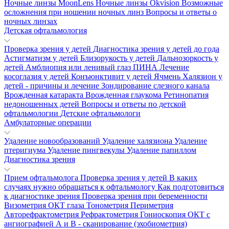
Ночные линзы MoonLens
Ночные линзы Okvision
Возможные
осложнения при ношении ночных линз
Вопросы и ответы о
ночных линзах
Детская офтальмология
Проверка зрения у детей
Диагностика зрения у детей до года
Астигматизм у детей
Близорукость у детей
Дальнозоркость у
детей
Амблиопия или ленивый глаз
ПИНА
Лечение
косоглазия у детей
Конъюнктивит у детей
Ячмень
Халязион у
детей - причины и лечение
Зондирование слезного канала
Врожденная катаракта
Врожденная глаукома
Ретинопатия
недоношенных детей
Вопросы и ответы по детской
офтальмологии
Детские офтальмологи
Амбулаторные операции
Удаление новообразований
Удаление халязиона
Удаление
птеригиума
Удаление пингвекулы
Удаление папиллом
Диагностика зрения
Прием офтальмолога
Проверка зрения у детей
В каких
случаях нужно обращаться к офтальмологу
Как подготовиться
к диагностике зрения
Проверка зрения при беременности
Визометрия
ОКТ глаза
Тонометрия
Периметрия
Авторефрактометрия
Рефрактометрия
Гониоскопия
ОКТ с
ангиографией
А и В - сканирование (эхобиометрия)