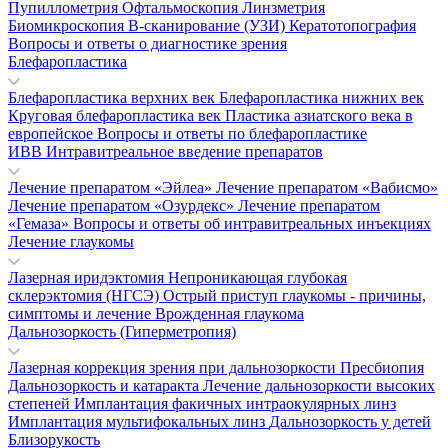
Пупиллометрия
Офтальмоскопия
Линзметрия
Биомикроскопия
В-сканирование (УЗИ)
Кератотопография
Вопросы и ответы о диагностике зрения
Блефаропластика
Блефаропластика верхних век
Блефаропластика нижних век
Круговая блефаропластика век
Пластика азиатского века в
европейское
Вопросы и ответы по блефаропластике
ИВВ Интравитреальное введение препаратов
Лечение препаратом «Эйлеа»
Лечение препаратом «Вабисмо»
Лечение препаратом «Озурдекс»
Лечение препаратом
«Гемаза»
Вопросы и ответы об интравитреальных инъекциях
Лечение глаукомы
Лазерная иридэктомия
Непроникающая глубокая
склерэктомия (НГСЭ)
Острый приступ глаукомы - причины,
симптомы и лечение
Врожденная глаукома
Дальнозоркость (Гиперметропия)
Лазерная коррекция зрения при дальнозоркости
Пресбиопия
Дальнозоркость и катаракта
Лечение дальнозоркости высоких
степеней
Имплантация факичных интраокулярных линз
Имплантация мультифокальных линз
Дальнозоркость у детей
Близорукость