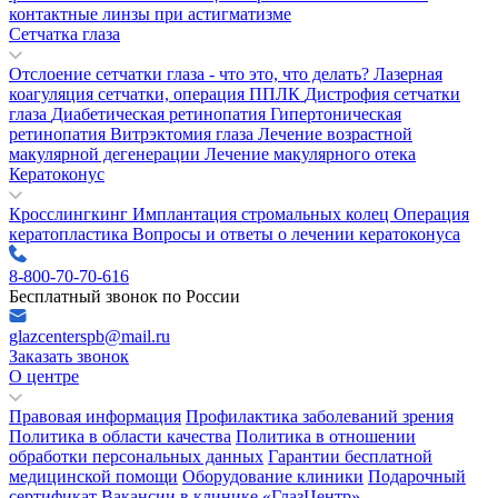
контактные линзы при астигматизме
Сетчатка глаза
Отслоение сетчатки глаза - что это, что делать?
Лазерная
коагуляция сетчатки, операция ППЛК
Дистрофия сетчатки
глаза
Диабетическая ретинопатия
Гипертоническая
ретинопатия
Витрэктомия глаза
Лечение возрастной
макулярной дегенерации
Лечение макулярного отека
Кератоконус
Кросслингкинг
Имплантация стромальных колец
Операция
кератопластика
Вопросы и ответы о лечении кератоконуса
8-800-70-70-616
Бесплатный звонок по России
glazcenterspb@mail.ru
Заказать звонок
О центре
Правовая информация
Профилактика заболеваний зрения
Политика в области качества
Политика в отношении
обработки персональных данных
Гарантии бесплатной
медицинской помощи
Оборудование клиники
Подарочный
сертификат
Вакансии в клинике «ГлазЦентр»