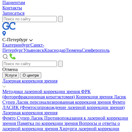
Пациентам
Контакты
Записаться
С-Петербург
Екатеринбург
Санкт-
Петербург
Ульяновск
Краснодар
Тюмень
Симферополь
Отмена
Услуги
О центре
Лазерная коррекция зрения
Методики лазерной коррекции зрения
ФРК
(фоторефракционная кератэктомия)
Коррекция зрения Ласик
Супер Ласик персонализированная коррекция зрения
Фемто
ЛАСИК (Фемтосопровождение лазерной коррекции зрения)
Лазерная коррекция зрения
Фемто Супер Ласик
Противопоказания к лазерной коррекции
зрения
Памятка по коррекции зрения
Вопросы и ответы о
лазерной коррекции зрения
Хирурги лазерной коррекции