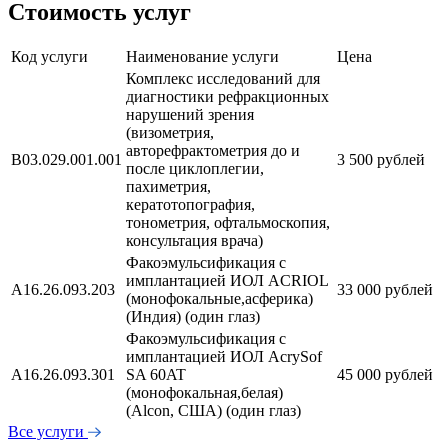
Стоимость услуг
Код услуги
Наименование услуги
Цена
Комплекс исследований для
диагностики рефракционных
нарушений зрения
(визометрия,
авторефрактометрия до и
В03.029.001.001
3 500 рублей
после циклоплегии,
пахиметрия,
кератотопография,
тонометрия, офтальмоскопия,
консультация врача)
Факоэмульсификация с
имплантацией ИОЛ ACRIOL
А16.26.093.203
33 000 рублей
(монофокальные,асферика)
(Индия) (один глаз)
Факоэмульсификация с
имплантацией ИОЛ AcrySof
А16.26.093.301
SA 60AT
45 000 рублей
(монофокальная,белая)
(Alcon, США) (один глаз)
Все услуги