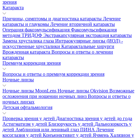
зрения
Катаракта
Причины, симптомы и диагностика катаракты
Лечение
катаракты и глаукомы
Лечение вторичной катаракты
Операция факоэмульсификация
Факоэмульсификация
методом ТРИДОФ
Экстракапсулярная экстракция катаракты
Замена хрусталика глаза
Интраокулярные линзы (ИОЛ) -
искусственные хрусталики
Катарактальные хирурги
Врожденная катаракта
Вопросы и ответы о лечении
катаракты
Премиум коррекция зрения
Вопросы и ответы о премиум коррекции зрения
Ночные линзы
Ночные линзы MoonLens
Ночные линзы Okvision
Возможные
осложнения при ношении ночных линз
Вопросы и ответы о
ночных линзах
Детская офтальмология
Проверка зрения у детей
Диагностика зрения у детей до года
Астигматизм у детей
Близорукость у детей
Дальнозоркость у
детей
Амблиопия или ленивый глаз
ПИНА
Лечение
косоглазия у детей
Конъюнктивит у детей
Ячмень
Халязион у