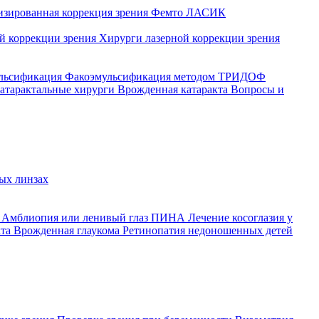
изированная коррекция зрения
Фемто ЛАСИК
ой коррекции зрения
Хирурги лазерной коррекции зрения
ульсификация
Факоэмульсификация методом ТРИДОФ
атарактальные хирурги
Врожденная катаракта
Вопросы и
ых линзах
й
Амблиопия или ленивый глаз
ПИНА
Лечение косоглазия у
кта
Врожденная глаукома
Ретинопатия недоношенных детей