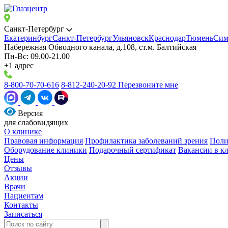
Санкт-Петербург
Екатеринбург
Санкт-Петербург
Ульяновск
Краснодар
Тюмень
Сим
Набережная Обводного канала, д.108, ст.м. Балтийская
Пн-Вс: 09.00-21.00
+1 адрес
8-800-70-70-616
8-812-240-20-92
Перезвоните мне
Версия
для слабовидящих
О клинике
Правовая информация
Профилактика заболеваний зрения
Поли
Оборудование клиники
Подарочный сертификат
Вакансии в к
Цены
Отзывы
Акции
Врачи
Пациентам
Контакты
Записаться