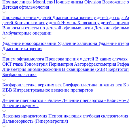
Ночные линзы MoonLens
Ночные линзы Okvision
Возможные о
Детская офтальмология
Проверка зрения у детей
Диагностика зрения у детей до года
А
детей
Конъюнктивит у детей
Ячмень
Халязион у детей - прич
Вопросы и ответы по детской офтальмологии
Детские офтальм
Амбулаторные операции
Удаление новообразований
Удаление халязиона
Удаление птер
Диагностика зрения
Прием офтальмолога
Проверка зрения у детей
В каких случаях
ОКТ глаза
Тонометрия
Периметрия
Авторефрактометрия
Рефр
Линзметрия
Биомикроскопия
В-сканирование (УЗИ)
Кератото
Блефаропластика
Блефаропластика верхних век
Блефаропластика нижних век
Кр
ИВВ Интравитреальное введение препаратов
Лечение препаратом «Эйлеа»
Лечение препаратом «Вабисмо»
Лечение глаукомы
Лазерная иридэктомия
Непроникающая глубокая склерэктоми
Дальнозоркость (Гиперметропия)