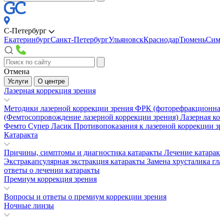
С-Петербург
Екатеринбург
Санкт-Петербург
Ульяновск
Краснодар
Тюмень
Сим
Отмена
Услуги
О центре
Лазерная коррекция зрения
Методики лазерной коррекции зрения
ФРК (фоторефракционна
(Фемтосопровождение лазерной коррекции зрения)
Лазерная к
Фемто Супер Ласик
Противопоказания к лазерной коррекции 
Катаракта
Причины, симптомы и диагностика катаракты
Лечение катара
Экстракапсулярная экстракция катаракты
Замена хрусталика гл
ответы о лечении катаракты
Премиум коррекция зрения
Вопросы и ответы о премиум коррекции зрения
Ночные линзы