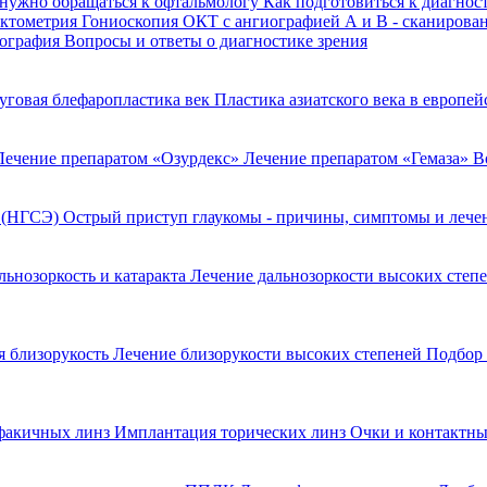
 нужно обращаться к офтальмологу
Как подготовиться к диагнос
актометрия
Гониоскопия
ОКТ с ангиографией
А и В - сканирова
пография
Вопросы и ответы о диагностике зрения
уговая блефаропластика век
Пластика азиатского века в европе
Лечение препаратом «Озурдекс»
Лечение препаратом «Гемаза»
В
я (НГСЭ)
Острый приступ глаукомы - причины, симптомы и леч
льнозоркость и катаракта
Лечение дальнозоркости высоких степ
 близорукость
Лечение близорукости высоких степеней
Подбор 
факичных линз
Имплантация торических линз
Очки и контактны