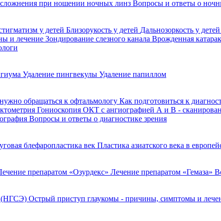
сложнения при ношении ночных линз
Вопросы и ответы о ночн
стигматизм у детей
Близорукость у детей
Дальнозоркость у дете
ины и лечение
Зондирование слезного канала
Врожденная катара
ологи
игиума
Удаление пингвекулы
Удаление папиллом
 нужно обращаться к офтальмологу
Как подготовиться к диагнос
актометрия
Гониоскопия
ОКТ с ангиографией
А и В - сканирова
пография
Вопросы и ответы о диагностике зрения
уговая блефаропластика век
Пластика азиатского века в европе
Лечение препаратом «Озурдекс»
Лечение препаратом «Гемаза»
В
я (НГСЭ)
Острый приступ глаукомы - причины, симптомы и леч