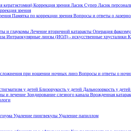
я кератэктомия)
Коррекция зрения Ласик
Супер Ласик персонал
оррекция зрения
зрения
Памятка по коррекции зрения
Вопросы и ответы о лазерн
кты и глаукомы
Лечение вторичной катаракты
Операция факоэм
аза
Интраокулярные линзы (ИОЛ) - искусственные хрусталики
К
сложнения при ношении ночных линз
Вопросы и ответы о ночн
стигматизм у детей
Близорукость у детей
Дальнозоркость у дете
ины и лечение
Зондирование слезного канала
Врожденная катара
ологи
игиума
Удаление пингвекулы
Удаление папиллом