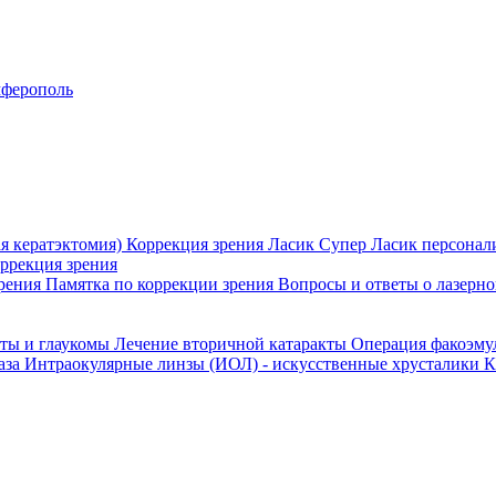
ферополь
я кератэктомия)
Коррекция зрения Ласик
Супер Ласик персонал
оррекция зрения
зрения
Памятка по коррекции зрения
Вопросы и ответы о лазерн
кты и глаукомы
Лечение вторичной катаракты
Операция факоэм
аза
Интраокулярные линзы (ИОЛ) - искусственные хрусталики
К