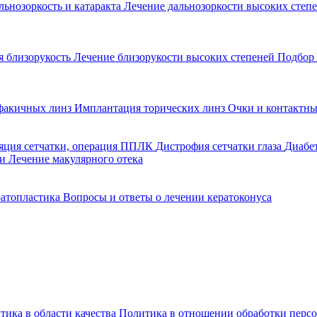
льнозоркость и катаракта
Лечение дальнозоркости высоких степ
 близорукость
Лечение близорукости высоких степеней
Подбор 
факичных линз
Имплантация торических линз
Очки и контактны
ляция сетчатки, операция ППЛК
Дистрофия сетчатки глаза
Диабе
ии
Лечение макулярного отека
ратопластика
Вопросы и ответы о лечении кератоконуса
тика в области качества
Политика в отношении обработки перс