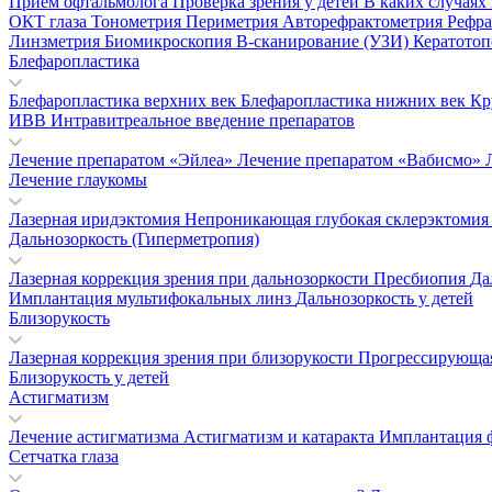
Прием офтальмолога
Проверка зрения у детей
В каких случаях
ОКТ глаза
Тонометрия
Периметрия
Авторефрактометрия
Рефр
Линзметрия
Биомикроскопия
В-сканирование (УЗИ)
Кератото
Блефаропластика
Блефаропластика верхних век
Блефаропластика нижних век
Кр
ИВВ Интравитреальное введение препаратов
Лечение препаратом «Эйлеа»
Лечение препаратом «Вабисмо»
Лечение глаукомы
Лазерная иридэктомия
Непроникающая глубокая склерэктоми
Дальнозоркость (Гиперметропия)
Лазерная коррекция зрения при дальнозоркости
Пресбиопия
Да
Имплантация мультифокальных линз
Дальнозоркость у детей
Близорукость
Лазерная коррекция зрения при близорукости
Прогрессирующая
Близорукость у детей
Астигматизм
Лечение астигматизма
Астигматизм и катаракта
Имплантация 
Сетчатка глаза