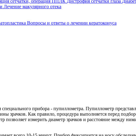
ляция сетчатки, операция ППЛК
Дистрофия сетчатки глаза
Диабе
ии
Лечение макулярного отека
ратопластика
Вопросы и ответы о лечении кератоконуса
м специального прибора - пупиллометра. Пупиллометр представ
ины зрачков. Как правило, процедура выполняется перед подбор
етр позволяет измерить диаметр зрачков и расстояние между ни
нимает всего 10-15 минут. Прибор фиксируется на носу обследу