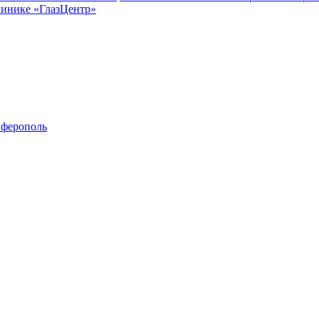
линике «ГлазЦентр»
ферополь