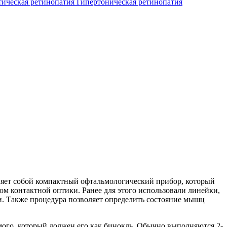
тическая ретинопатия
Гипертоническая ретинопатия
ляет собой компактный офтальмологический прибор, который
ом контактной оптики. Ранее для этого использовали линейки,
ми. Также процедура позволяет определить состояние мышц
емого, который должен его как бинокль. Обычно выполняются 2-