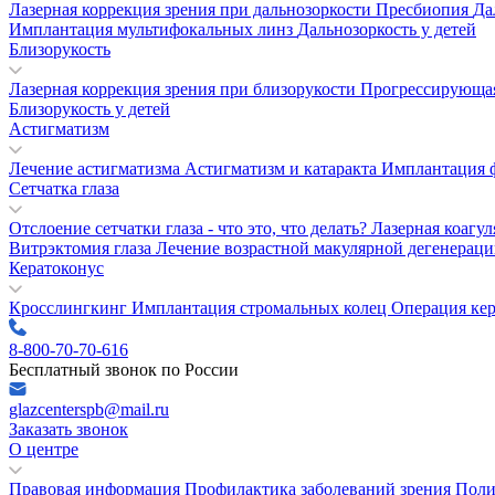
Лазерная коррекция зрения при дальнозоркости
Пресбиопия
Да
Имплантация мультифокальных линз
Дальнозоркость у детей
Близорукость
Лазерная коррекция зрения при близорукости
Прогрессирующая
Близорукость у детей
Астигматизм
Лечение астигматизма
Астигматизм и катаракта
Имплантация 
Сетчатка глаза
Отслоение сетчатки глаза - что это, что делать?
Лазерная коагу
Витрэктомия глаза
Лечение возрастной макулярной дегенерац
Кератоконус
Кросслингкинг
Имплантация стромальных колец
Операция ке
8-800-70-70-616
Бесплатный звонок по России
glazcenterspb@mail.ru
Заказать звонок
О центре
Правовая информация
Профилактика заболеваний зрения
Поли