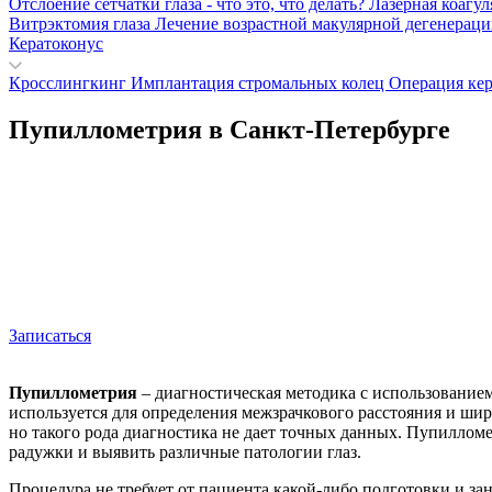
Отслоение сетчатки глаза - что это, что делать?
Лазерная коагу
Витрэктомия глаза
Лечение возрастной макулярной дегенерац
Кератоконус
Кросслингкинг
Имплантация стромальных колец
Операция ке
Пупиллометрия в Санкт-Петербурге
Записаться
Пупиллометрия
– диагностическая методика с использование
используется для определения межзрачкового расстояния и шир
но такого рода диагностика не дает точных данных. Пупиллом
радужки и выявить различные патологии глаз.
Процедура не требует от пациента какой-либо подготовки и за