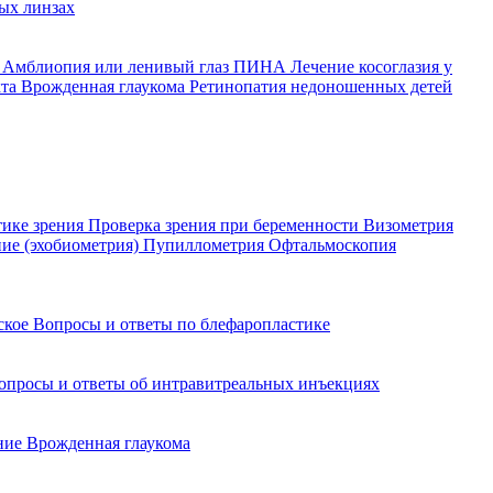
ых линзах
й
Амблиопия или ленивый глаз
ПИНА
Лечение косоглазия у
кта
Врожденная глаукома
Ретинопатия недоношенных детей
тике зрения
Проверка зрения при беременности
Визометрия
ние (эхобиометрия)
Пупиллометрия
Офтальмоскопия
йское
Вопросы и ответы по блефаропластике
опросы и ответы об интравитреальных инъекциях
ение
Врожденная глаукома