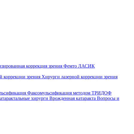
изированная коррекция зрения
Фемто ЛАСИК
ой коррекции зрения
Хирурги лазерной коррекции зрения
ульсификация
Факоэмульсификация методом ТРИДОФ
атарактальные хирурги
Врожденная катаракта
Вопросы и