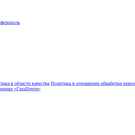
ферополь
тика в области качества
Политика в отношении обработки перс
линике «ГлазЦентр»