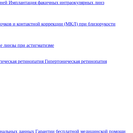
еней
Имплантация факичных интраокулярных линз
очков и контактной коррекции (МКЛ) при близорукости
е линзы при астигматизме
тическая ретинопатия
Гипертоническая ретинопатия
ональных данных
Гарантии бесплатной медицинской помощи