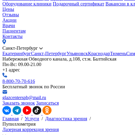
Оборудование клиники
Подарочный сертификат
Вакансии в к
Цены
Отзывы
Акции
Врачи
Пациентам
Контакты
Санкт-Петербург
Екатеринбург
Санкт-Петербург
Ульяновск
Краснодар
Тюмень
Сим
Набережная Обводного канала, д.108, ст.м. Балтийская
Пн-Вс: 09.00-21.00
+1 адрес
8-800-70-70-616
Бесплатный звонок по России
glazcenterspb@mail.ru
Заказать звонок
Записаться
Главная
/
Услуги
/
Диагностика зрения
/
Пупиллометрия
Лазерная коррекция зрения