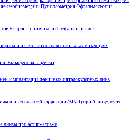
тике зрения
Проверка зрения при беременности
Визометрия
ние (эхобиометрия)
Пупиллометрия
Офтальмоскопия
йское
Вопросы и ответы по блефаропластике
опросы и ответы об интравитреальных инъекциях
ение
Врожденная глаукома
еней
Имплантация факичных интраокулярных линз
очков и контактной коррекции (МКЛ) при близорукости
е линзы при астигматизме