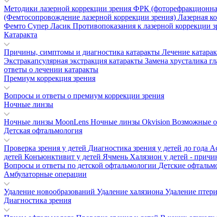
Методики лазерной коррекции зрения
ФРК (фоторефракционна
(Фемтосопровождение лазерной коррекции зрения)
Лазерная к
Фемто Супер Ласик
Противопоказания к лазерной коррекции 
Катаракта
Причины, симптомы и диагностика катаракты
Лечение катара
Экстракапсулярная экстракция катаракты
Замена хрусталика гл
ответы о лечении катаракты
Премиум коррекция зрения
Вопросы и ответы о премиум коррекции зрения
Ночные линзы
Ночные линзы MoonLens
Ночные линзы Okvision
Возможные о
Детская офтальмология
Проверка зрения у детей
Диагностика зрения у детей до года
А
детей
Конъюнктивит у детей
Ячмень
Халязион у детей - прич
Вопросы и ответы по детской офтальмологии
Детские офтальм
Амбулаторные операции
Удаление новообразований
Удаление халязиона
Удаление птер
Диагностика зрения